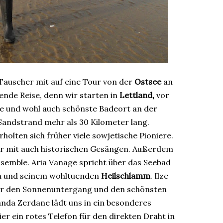
 Tauscher mit auf eine Tour von der
Ostsee
an
fende Reise, denn wir starten in
Lettland,
vor
e und wohl auch schönste Badeort an der
er Sandstrand mehr als 30 Kilometer lang.
olten sich früher viele sowjetische Pioniere.
wir mit auch historischen Gesängen. Außerdem
Ensemble. Aria Vanage spricht über das Seebad
a und seinem wohltuenden
Heilschlamm
. Ilze
für den Sonnenuntergang und den schönsten
anda Zerdane lädt uns in ein besonderes
er ein rotes Telefon für den direkten Draht in