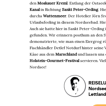
den
Moskauer Kreml
. Entlang der Ostsee
Kanal
in Richtung
Sankt Peter-Ording
. Hi
durchs
Wattenmeer
. Der Hotelier Jörn S
Urlaubsfeeling in diesem Nordseebad. Hie
Auch sie hatte hier in Sankt Peter-Ordin
gefunden. Wir erinnern posthum an den S
demonstrierte, wie man einen Eiergrog rü
Fischhändler Detlef Notdurf hinter seine
Käse aus dem
Marschland
und lassen uns
Holstein-Gourmet-Festival
servieren. Vie
Nordsee!