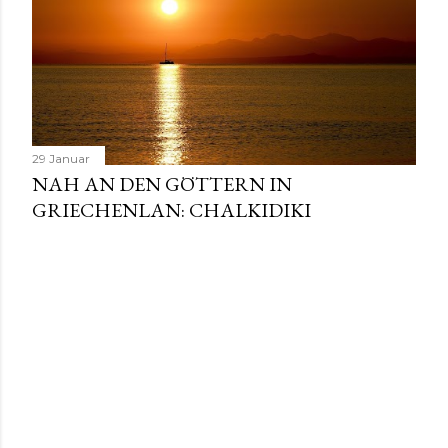
s
29 Januar
NAH AN DEN GÖTTERN IN
GRIECHENLAN: CHALKIDIKI