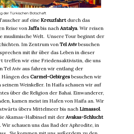
ng der Türkischen Botschaft
 Tauscher auf eine
Kreuzfahrt
durch das
ien Reise von
Jaffa
bis nach
Antalya
. Wir reisen
 die muslimische Welt. Unsere Tour beginnt der
eschichten. Im Zentrum von
Tel Aviv
besuchen
sprechen mit ihr über das Leben in dieser
 treffen wir eine Friedensaktivistin, die uns
on Tel Aviv aus fahren wir entlang der
n Hängen des
Carmel-Gebirges
besuchen wir
 seinem Weinkeller. In Haifa schauen wir auf
tes über die Religion der Bahai. Einwanderer,
nden, kamen meist im Hafen von Haifa an. Wir
ostwärts übers Mittelmeer bis nach
Limassol
.
ie Akamas-Halbinsel mit der
Avakas-Schlucht
Wir schauen uns das Bad der Aphrodite, in
uss. Sie kommen mit uns außerdem zu den