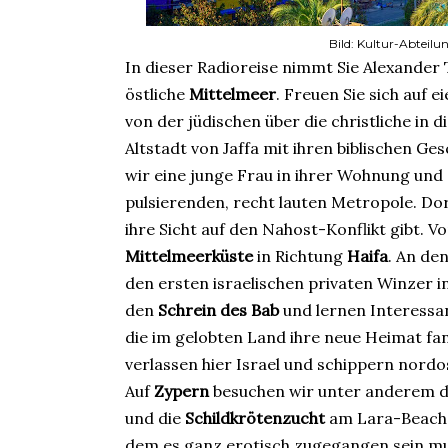
Bild: Kultur-Abteilu
In dieser Radioreise nimmt Sie Alexander
östliche
Mittelmeer
. Freuen Sie sich auf e
von der jüdischen über die christliche in
Altstadt von Jaffa mit ihren biblischen G
wir eine junge Frau in ihrer Wohnung und 
pulsierenden, recht lauten Metropole. Dort
ihre Sicht auf den Nahost-Konflikt gibt. V
Mittelmeerküste
in Richtung
Haifa
. An de
den ersten israelischen privaten Winzer in
den
Schrein des Bab
und lernen Interessan
die im gelobten Land ihre neue Heimat fa
verlassen hier Israel und schippern nord
Auf
Zypern
besuchen wir unter anderem d
und die
Schildkrötenzucht
am Lara-Beach. 
dem es ganz erotisch zugegangen sein m