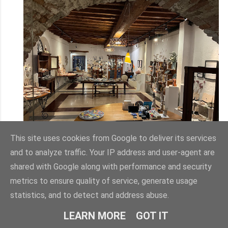
This site uses cookies from Google to deliver its services
and to analyze traffic. Your IP address and user-agent are
In der kleinen Töpferwerkstatt mit vorgebauter Galerie
shared with Google along with performance and security
werden einzigartige Glasuren und spezielle
metrics to ensure quality of service, generate usage
Brenntechniken angewendet. Dubravka Šorel hatte die
statistics, and to detect and address abuse.
Werkstatt gegründet, ihre Tochter Jerneja Šorel führt
das Handwerk fort.
LEARN MORE
GOT IT