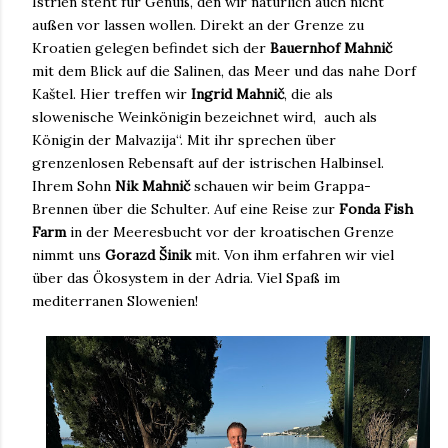
Istrien steht für Genuß, den wir natürlich auch nicht
außen vor lassen wollen. Direkt an der Grenze zu
Kroatien gelegen befindet sich der
Bauernhof Mahnič
mit dem Blick auf die Salinen, das Meer und das nahe Dorf
Kaštel. Hier treffen wir
Ingrid Mahnič
, die als
slowenische Weinkönigin bezeichnet wird, auch als
Königin der Malvazija“. Mit ihr sprechen über
grenzenlosen Rebensaft auf der istrischen Halbinsel.
Ihrem Sohn
Nik Mahnič
schauen wir beim Grappa-
Brennen über die Schulter. Auf eine Reise zur
Fonda
Fish
Farm
in der Meeresbucht vor der kroatischen Grenze
nimmt uns
Gorazd Šinik
mit. Von ihm erfahren wir viel
über das Ökosystem in der Adria. Viel Spaß im
mediterranen Slowenien!