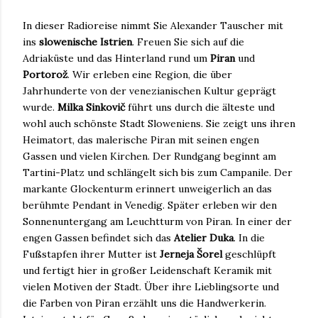
In dieser Radioreise nimmt Sie Alexander Tauscher mit
ins
slowenische Istrien
. Freuen Sie sich auf die
Adriaküste und das Hinterland rund um
Piran
und
Portorož
. Wir erleben eine Region, die über
Jahrhunderte von der venezianischen Kultur geprägt
wurde.
Milka Sinkovič
führt uns durch die älteste und
wohl auch schönste Stadt Sloweniens. Sie zeigt uns ihren
Heimatort, das malerische Piran mit seinen engen
Gassen und vielen Kirchen. Der Rundgang beginnt am
Tartini-Platz und schlängelt sich bis zum Campanile. Der
markante Glockenturm
erinnert unweigerlich an das
berühmte Pendant in Venedig. Später erleben wir den
Sonnenuntergang am Leuchtturm von Piran. In einer der
engen Gassen befindet sich das
Atelier Duka
. In die
Fußstapfen ihrer Mutter ist
Jerneja Šorel
geschlüpft
und fertigt hier in großer Leidenschaft Keramik mit
vielen Motiven der Stadt. Über ihre Lieblingsorte und
die Farben von Piran erzählt uns die Handwerkerin.