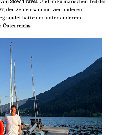
p von
Slow Travel
. Und im kulinarischen Teil der
er
, der gemeinsam mit vier anderen
gegründet hatte und unter anderem
en
Österreichs
!