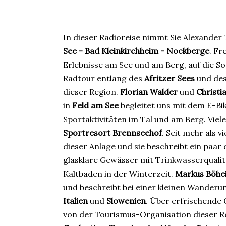
In dieser Radioreise nimmt Sie Alexander
See - Bad Kleinkirchheim - Nockberge
. Fr
Erlebnisse am See und am Berg, auf die So
Radtour entlang des
Afritzer Sees
und de
dieser Region.
Florian Walder
und
Christi
in
Feld am See
begleitet uns mit dem E-Bik
Sportaktivitäten im Tal und am Berg. Vie
Sportresort Brennseehof
. Seit mehr als v
dieser Anlage und sie beschreibt ein paar 
glasklare Gewässer mit Trinkwasserquali
Kaltbaden in der Winterzeit.
Markus Böh
und beschreibt bei einer kleinen Wanderu
Italien
und
Slowenien
. Über erfrischende
von der Tourismus-Organisation dieser Re