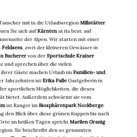
 Tauscher mit in die Urlaubsregion
Millstätter
euen Sie sich auf
Kärnten
at its best, auf
nnenseite der Alpen. Wir starten mit einer
s
Feldsees
, zwei der kleineren Gewässer in
an Bucherer
von der
Sportschule Krainer
e und sprechen über die vielen
le ihrer Gäste machen Urlaub im
Familien- und
ier Jahrzehnten ist
Erika Palle
Gastgeberin in
der sportlichen Möglichkeiten, die dieses
tät bietet. Außerdem schwärmt sie vom
eim
ist Ranger im
Biosphärenpark Nockberge
ng den Blick über diese grünen Kuppen bis nach
 Orte an heißen Tagen spricht
Marilen Granig
gion. Sie beschreibt den so genannten