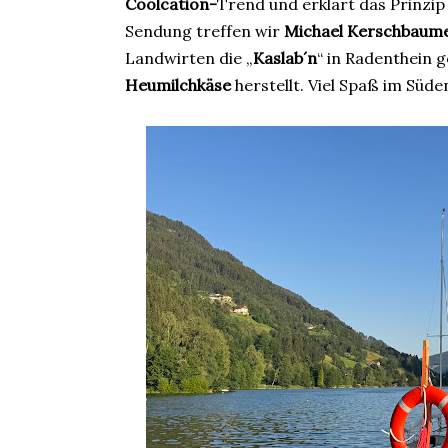
Coolcation-
Trend und erklärt das Prinzi
Sendung treffen wir
Michael Kerschbaum
Landwirten die „
Kaslab´n
“ in Radenthein 
Heumilchkäse
herstellt. Viel Spaß im Süd