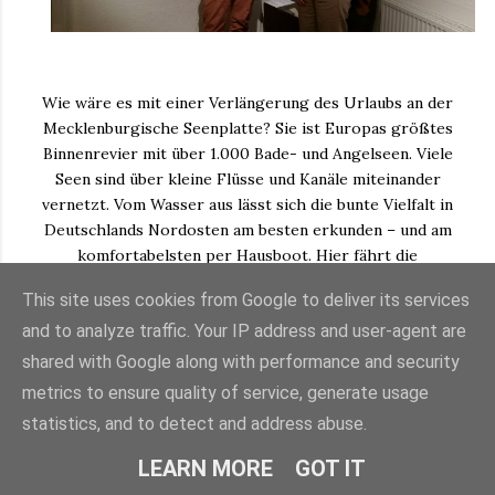
Wie wäre es mit einer Verlängerung des Urlaubs an der
Mecklenburgische Seenplatte? Sie ist Europas größtes
Binnenrevier mit über 1.000 Bade- und Angelseen. Viele
Seen sind über kleine Flüsse und Kanäle miteinander
vernetzt. Vom Wasser aus lässt sich die bunte Vielfalt in
Deutschlands Nordosten am besten erkunden – und am
komfortabelsten per Hausboot. Hier fährt die
schwimmende Ferienwohnung immer mit und der
This site uses cookies from Google to deliver its services
Logenplatz am Wasser ist garantiert. Ein weiterer Clou:
and to analyze traffic. Your IP address and user-agent are
Bis 15 PS schippern Freizeit-Kapitäne führerscheinfrei
durch die Region. Für höher motorisierte Gefährte mit
shared with Google along with performance and security
maximal 15 Meter Länge und zwölf Personen tritt seit 20
metrics to ensure quality of service, generate usage
Jahren die Charterschein-Regelung in Kraft. Dank ihr
statistics, and to detect and address abuse.
starten Reisende bereits nach einer dreistündigen
Einweisung ins Bootsabenteuer. Entschleunigt gestaltet
LEARN MORE
GOT IT
sich auf Wunsch auch die Anreise: Mit der Deutschen